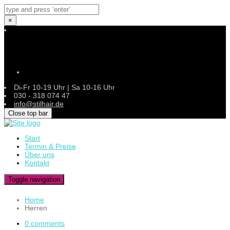
×
Instagram
Di-Fr 10-19 Uhr | Sa 10-16 Uhr
030 - 318 074 47
info@stilhair.de
Close top bar
Start
Termin & Preise
Über uns
Kontakt
Toggle navigation
Home
Herren
0 comments