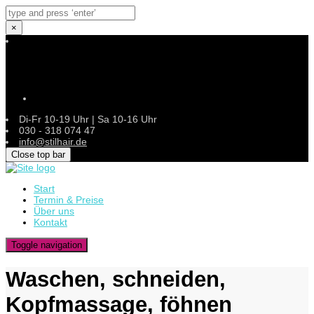
×
Instagram
Di-Fr 10-19 Uhr | Sa 10-16 Uhr
030 - 318 074 47
info@stilhair.de
Close top bar
Start
Termin & Preise
Über uns
Kontakt
Toggle navigation
Waschen, schneiden,
Kopfmassage, föhnen